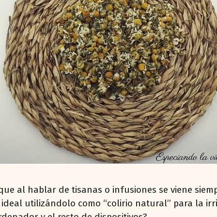
que al hablar de tisanas o infusiones se viene siem
 ideal utilizándolo como “colirio natural” para la i
denador y el resto de dispositivos?