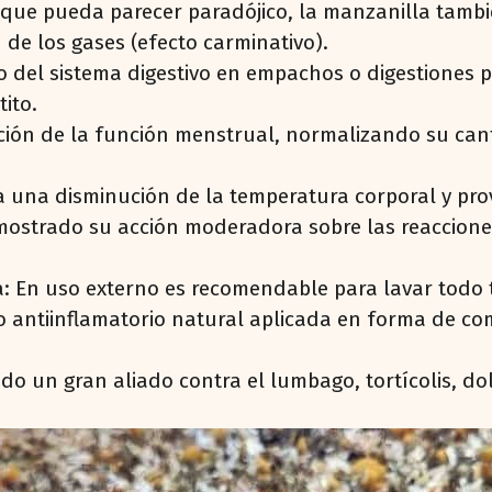
unque pueda parecer paradójico, la manzanilla tambi
 de los gases (efecto carminativo).
 del sistema digestivo en empachos o digestiones pe
ito.
ión de la función menstrual, normalizando su canti
a una disminución de la temperatura corporal y prov
mostrado su acción moderadora sobre las reacciones al
ca: En uso externo es recomendable para lavar todo t
mo antiinflamatorio natural aplicada en forma de c
do un gran aliado contra el lumbago, tortícolis, do