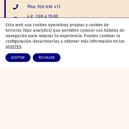
Tfno: 926 636 472
L-V: 7:00 a 15:00
S: 8:00 a 13:00
Esta web usa cookies operativas propias y cookies de
terceros (tipo analytics) que permiten conocer sus hábitos de
info@especiasarias.com
navegación para mejorar tu experiencia. Puedes cambiar la
configuración, desactivarlas u obtener más información en los
Carretera N-430a km. 367,2, 13230 Membrilla,
AJUSTES
.
Cdad. Real - España
ACEPTAR
RECHAZAR
SÍGUENOS: