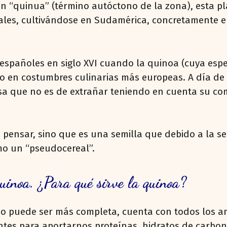
an “quinua” (término autóctono de la zona), esta 
ales, cultivándose en Sudamérica, concretamente en 
 españoles en siglo XVI cuando la quinoa (cuya es
o en costumbres culinarias más europeas. A día de
a que no es de extrañar teniendo en cuenta su comp
 pensar, sino que es una semilla que debido a la s
omo un “pseudocereal”.
quinoa. ¿Para qué sirve la quinoa?
no puede ser más completa, cuenta con todos los a
es para aportarnos proteínas, hidratos de carbono, 