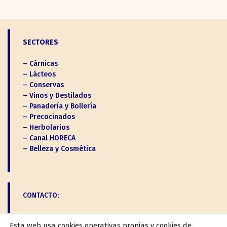
SECTORES
– Cárnicas
– Lácteos
– Conservas
– Vinos y Destilados
– Panadería y Bollería
– Precocinados
– Herbolarios
– Canal HORECA
– Belleza y Cosmética
CONTACTO:
Esta web usa cookies operativas propias y cookies de
Tfno: 926 636 472