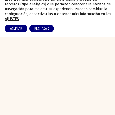
terceros (tipo analytics) que permiten conocer sus hábitos de
L-V: 7:00 a 15:00
navegación para mejorar tu experiencia. Puedes cambiar la
configuración, desactivarlas u obtener más información en los
S: 8:00 a 13:00
AJUSTES
.
info@especiasarias.com
ACEPTAR
RECHAZAR
Carretera N-430a km. 367,2, 13230 Membrilla,
Cdad. Real - España
SÍGUENOS: