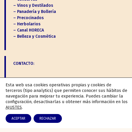
– Vinos y Destilados
– Panadería y Bollería
– Precocinados
– Herbolarios
– Canal HORECA
– Belleza y Cosmética
CONTACTO:
Tfno: 926 636 472
Esta web usa cookies operativas propias y cookies de
terceros (tipo analytics) que permiten conocer sus hábitos de
L-V: 7:00 a 15:00
navegación para mejorar tu experiencia. Puedes cambiar la
S: 8:00 a 13:00
configuración, desactivarlas u obtener más información en los
AJUSTES
.
info@especiasarias.com
Carretera N-430a km. 367,2, 13230 Membrilla,
ACEPTAR
RECHAZAR
Cdad. Real - España