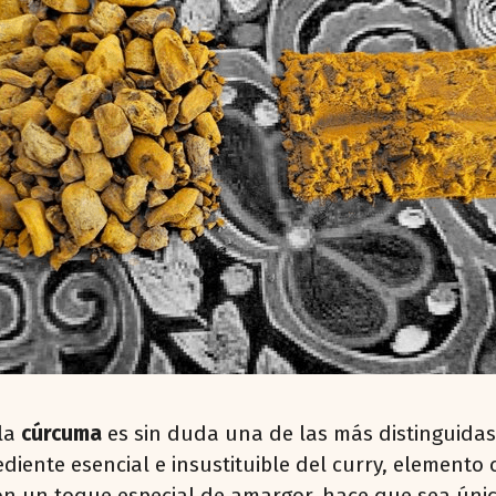
 la
cúrcuma
es sin duda una de las más distinguidas
ente esencial e insustituible del curry, elemento ca
con un toque especial de amargor, hace que sea únic